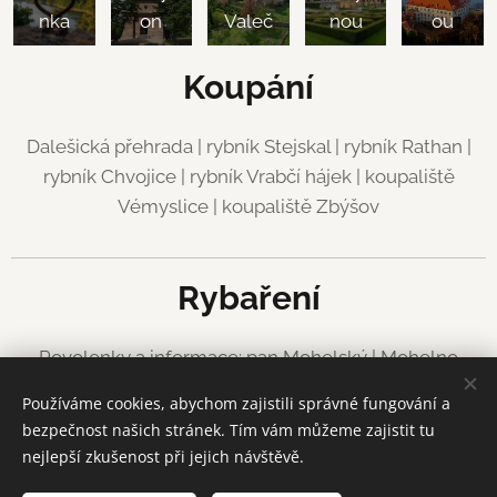
nka
on
Valeč
nou
ou
Koupání
Dalešická přehrada | rybník Stejskal | rybník Rathan |
rybník Chvojice | rybník Vrabčí hájek | koupaliště
Vémyslice | koupaliště Zbýšov
Rybaření
Povolenky a informace: pan Mohelský | Mohelno
T: +420 728 104 396
Používáme cookies, abychom zajistili správné fungování a
bezpečnost našich stránek. Tím vám můžeme zajistit tu
nejlepší zkušenost při jejich návštěvě.
Všechna práva vyhrazena 2025