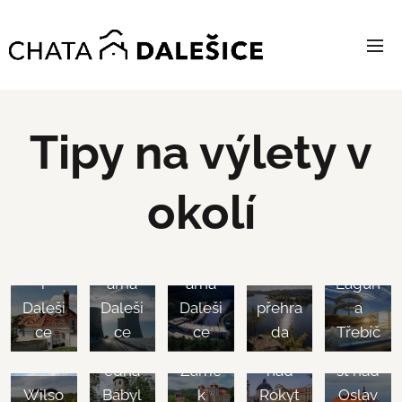
Tipy na výlety v
okolí
Jader
Vyhlíd
ná
Vodní
ková
Aquap
Pivova
elektr
elektr
plavba
ark
Záme
r
árna
árna
–
Lagun
k
Záme
Daleši
Daleši
Daleši
přehra
a
Jarom
k
ce
ce
ce
da
Třebíč
Rozhl
ěřice
Námě
edna
Záme
nad
šť nad
Wilso
Babyl
k
Rokyt
Oslav